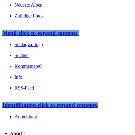
Neueste Alben
Zufällige Fotos
Menü
click to expand contents
Schlagworte
25
Suchen
Kommentare
0
Info
RSS-Feed
Identifikation
click to expand contents
Anmeldung
Ansicht