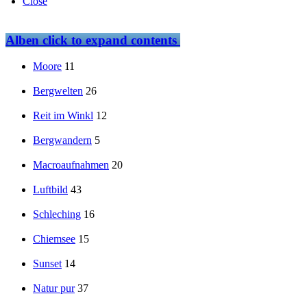
Close
Alben
click to expand contents
Moore
11
Bergwelten
26
Reit im Winkl
12
Bergwandern
5
Macroaufnahmen
20
Luftbild
43
Schleching
16
Chiemsee
15
Sunset
14
Natur pur
37