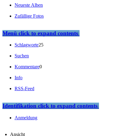
Neueste Alben
Zufällige Fotos
Menü
click to expand contents
Schlagworte
25
Suchen
Kommentare
0
Info
RSS-Feed
Identifikation
click to expand contents
Anmeldung
Ansicht