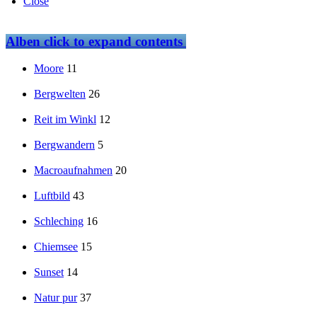
Close
Alben
click to expand contents
Moore
11
Bergwelten
26
Reit im Winkl
12
Bergwandern
5
Macroaufnahmen
20
Luftbild
43
Schleching
16
Chiemsee
15
Sunset
14
Natur pur
37