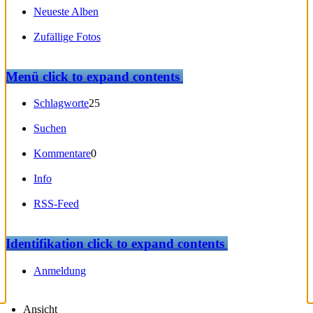
Neueste Alben
Zufällige Fotos
Menü
click to expand contents
Schlagworte
25
Suchen
Kommentare
0
Info
RSS-Feed
Identifikation
click to expand contents
Anmeldung
Ansicht