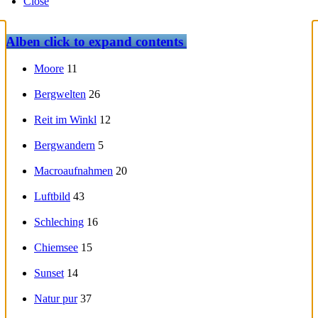
Close
Alben
click to expand contents
Moore
11
Bergwelten
26
Reit im Winkl
12
Bergwandern
5
Macroaufnahmen
20
Luftbild
43
Schleching
16
Chiemsee
15
Sunset
14
Natur pur
37